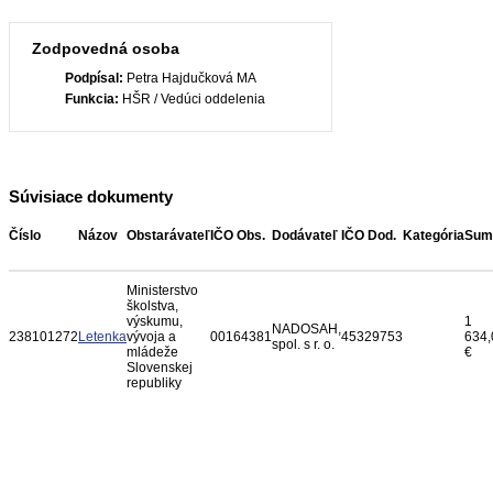
Zodpovedná osoba
Podpísal:
Petra Hajdučková MA
Funkcia:
HŠR / Vedúci oddelenia
Súvisiace dokumenty
Číslo
Názov
Obstarávateľ
IČO Obs.
Dodávateľ
IČO Dod.
Kategória
Sum
Ministerstvo
školstva,
výskumu,
1
NADOSAH,
238101272
Letenka
vývoja a
00164381
45329753
634,
spol. s r. o.
mládeže
€
Slovenskej
republiky