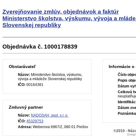
Zverejňovanie zmlúv, objednávok a faktúr
Ministerstvo školstva, výskumu, vývoja a mlád
Slovenskej republiky
Objednávka č. 1000178839
Obstarávateľ
Informácie o
Názov:
Ministerstvo školstva, výskumu,
Číslo obje
vývoja a mládeže Slovenskej republiky
Popis obje
IČO:
00164381
Dátum vyh
Celková h
neuplatňuj
Identifiká
Zmluvný partner
Dátum zve
Poznámka
Názov:
NADOSAH, spol. s r. o.
IČO:
45329753
Adresa:
Weberova 6967/2, 080 01 Prešov
©2010 - Názo
Desig