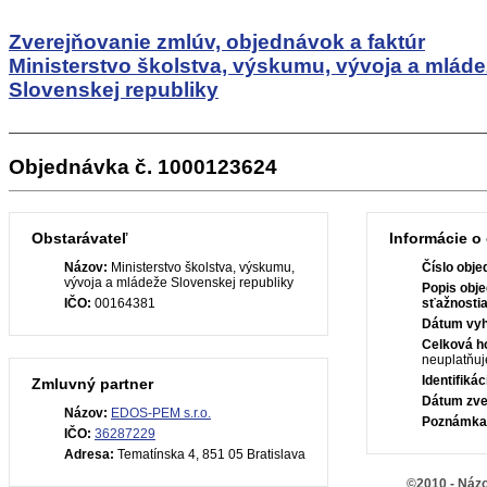
Zverejňovanie zmlúv, objednávok a faktúr
Ministerstvo školstva, výskumu, vývoja a mlád
Slovenskej republiky
Objednávka č. 1000123624
Obstarávateľ
Informácie o
Názov:
Ministerstvo školstva, výskumu,
Číslo obje
vývoja a mládeže Slovenskej republiky
Popis obje
IČO:
00164381
sťažnosti
Dátum vyh
Celková h
neuplatňuj
Identifiká
Zmluvný partner
Dátum zve
Názov:
EDOS-PEM s.r.o.
Poznámka
IČO:
36287229
Adresa:
Tematínska 4, 851 05 Bratislava
©2010 - Názo