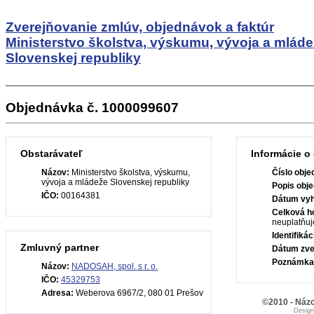
Zverejňovanie zmlúv, objednávok a faktúr
Ministerstvo školstva, výskumu, vývoja a mlád
Slovenskej republiky
Objednávka č. 1000099607
Obstarávateľ
Informácie o
Názov:
Ministerstvo školstva, výskumu,
Číslo obje
vývoja a mládeže Slovenskej republiky
Popis obje
IČO:
00164381
Dátum vyh
Celková h
neuplatňuj
Identifiká
Zmluvný partner
Dátum zve
Poznámka
Názov:
NADOSAH, spol. s r. o.
IČO:
45329753
Adresa:
Weberova 6967/2, 080 01 Prešov
©2010 - Názo
Desig