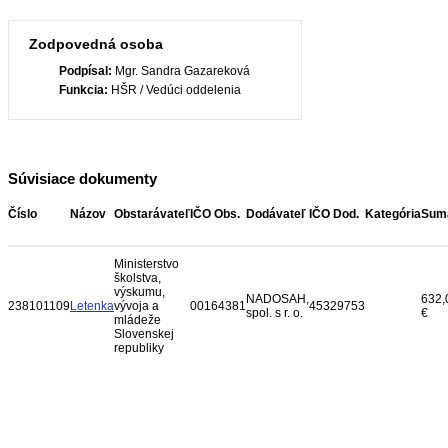
Zodpovedná osoba
Podpísal:
Mgr. Sandra Gazareková
Funkcia:
HŠR / Vedúci oddelenia
Súvisiace dokumenty
Číslo
Názov
Obstarávateľ
IČO Obs.
Dodávateľ
IČO Dod.
Kategória
Sum
Ministerstvo
školstva,
výskumu,
NADOSAH,
632,
238101109
Letenka
vývoja a
00164381
45329753
spol. s r. o.
€
mládeže
Slovenskej
republiky