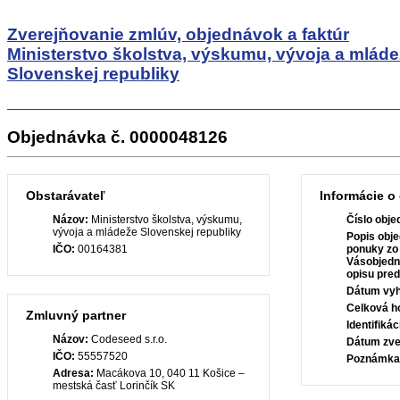
Zverejňovanie zmlúv, objednávok a faktúr
Ministerstvo školstva, výskumu, vývoja a mlád
Slovenskej republiky
Objednávka č. 0000048126
Obstarávateľ
Informácie o
Názov:
Ministerstvo školstva, výskumu,
Číslo obje
vývoja a mládeže Slovenskej republiky
Popis obje
IČO:
00164381
ponuky zo
Vásobjedn
opisu pre
Dátum vyh
Celková h
Zmluvný partner
Identifiká
Názov:
Codeseed s.r.o.
Dátum zve
IČO:
55557520
Poznámka
Adresa:
Macákova 10, 040 11 Košice –
mestská časť Lorinčík SK