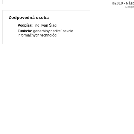
©2010 - Názo
Desig
Zodpovedná osoba
Podpísal:
Ing. Ivan Šiagi
Funkcia:
generálny riaditeľ sekcie
informačných technológií