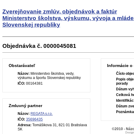
Zverejňovanie zmlúv, objednávok a faktúr
Ministerstvo školstva, výskumu, vývoja a mlád
Slovenskej republiky
Objednávka č. 0000045081
Obstarávateľ
Informácie o
Názov:
Ministerstvo školstva, vedy,
Číslo obje
výskumu a športu Slovenskej republiky
Popis obje
IČO:
00164381
porady
Dátum vyh
Celková h
Identifiká
Zmluvný partner
Dátum zve
Poznámka
Názov:
REGATA s.r.o.
IČO:
35696435
Adresa:
Tomášikova 31, 821 01 Bratislava
©2010 - Názo
SK
Desig