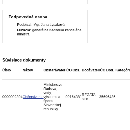
Zodpovedná osoba
Podpísal:
Mgr. Jana Lysáková
Funkcia:
generálna riaditeľka kancelárie
ministra
Súvisiace dokumenty
Číslo
Názov
Obstarávateľ
IČO Obs.
Dodávateľ
IČO Dod.
Kategóri
Ministerstvo
školstva,
vedy,
REGATA
0000002304
Občerstvenie
výskumu a
00164381
35696435
s.r.o.
športu
Slovenskej
republiky