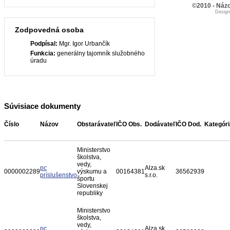
©2010 - Názo
Desig
Zodpovedná osoba
Podpísal:
Mgr. Igor Urbančík
Funkcia:
generálny tajomník služobného
úradu
Súvisiace dokumenty
Číslo
Názov
Obstarávateľ
IČO Obs.
Dodávateľ
IČO Dod.
Kategóri
Ministerstvo
školstva,
vedy,
pc
Alza.sk
0000002289
výskumu a
00164381
36562939
príslušenstvo
s.r.o.
športu
Slovenskej
republiky
Ministerstvo
školstva,
vedy,
pc
Alza.sk