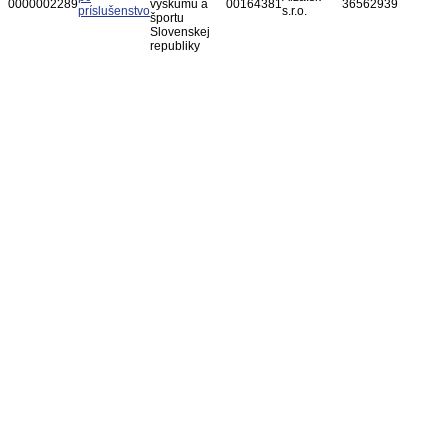
0000002289
výskumu a
00164381
36562939
príslušenstvo
s.r.o.
športu
Slovenskej
republiky