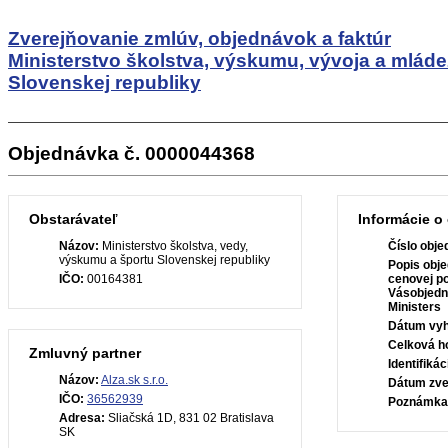
Zverejňovanie zmlúv, objednávok a faktúr
Ministerstvo školstva, výskumu, vývoja a mlád
Slovenskej republiky
Objednávka č. 0000044368
Obstarávateľ
Informácie o
Názov:
Ministerstvo školstva, vedy,
Číslo obje
výskumu a športu Slovenskej republiky
Popis obje
IČO:
00164381
cenovej p
Vásobjedn
Ministers
Dátum vyh
Celková h
Zmluvný partner
Identifiká
Názov:
Alza.sk s.r.o.
Dátum zve
IČO:
36562939
Poznámka
Adresa:
Sliačská 1D, 831 02 Bratislava
SK