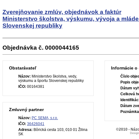
Zverejňovanie zmlúv, objednávok a faktúr
Ministerstvo školstva, výskumu, vývoja a mlád
Slovenskej republiky
Objednávka č. 0000044165
Obstarávateľ
Informácie o
Názov:
Ministerstvo školstva, vedy,
Číslo obje
výskumu a športu Slovenskej republiky
Popis obje
IČO:
00164381
Dátum vyh
Celková h
Identifiká
Dátum zve
Zmluvný partner
Poznámka
Názov:
PC SEMA, s.r.o.
IČO:
36426041
©2010 - Názo
Adresa:
Bôrická cesta 103, 010 01 Žilina
Desig
SK