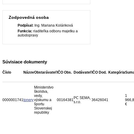
Zodpovedná osoba
Podpísal:
Ing. Mariana Koláriková
Funkcia:
riaditeľka odboru majetku a
autodopravy
Súvisiace dokumenty
Číslo
Názov
Obstarávateľ
IČO Obs.
Dodávateľ
IČO Dod.
Kategória
Sum
Ministerstvo
školstva,
vedy,
1
PC SEMA,
0000001741
tonery
výskumu a
00164381
36426041
966,
s.r.o.
športu
€
Slovenskej
republiky