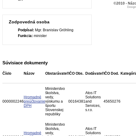
©2010 - Názo
Desig
Zodpovedná osoba
Podpísal:
Mgr. Branislav Gröhling
Funkcia:
minister
Súvisiace dokumenty
Číslo
Názov
Obstarávateľ
IČO Obs.
Dodávateľ
IČO Dod.
Kategóri
Ministerstvo
školstva,
Atos IT
Hromadné
vedy,
Solutions
0000002246
preúčtovanie
výskumu a
00164381
and
45650276
DPH
športu
Services,
Slovenskej
s.r.o.
republiky
Ministerstvo
školstva,
Atos IT
Hromadné
vedy,
Solutions