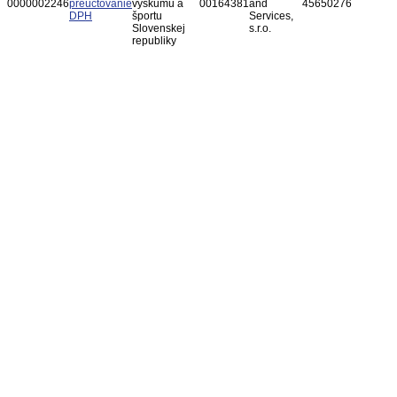
0000002246
preúčtovanie
výskumu a
00164381
and
45650276
DPH
športu
Services,
Slovenskej
s.r.o.
republiky