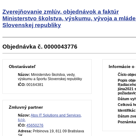
Zverejňovanie zmlúv, objednávok a faktúr
Ministerstvo školstva, výskumu, vývoja a mlád
Slovenskej republiky
Objednávka č. 0000043776
Obstarávateľ
Informácie o
Názov:
Ministerstvo školstva, vedy,
Číslo obje
výskumu a športu Slovenskej republiky
Popis obje
IČO:
00164381
Radiaceho 
júna2021 s
požiadavk
Dátum vyh
Celková h
Zmluvný partner
Identifiká
Názov:
Atos IT Solutions and Services,
Dátum zve
s.r.o.
Poznámka
IČO:
45650276
Adresa:
Pribinova 19, 811 09 Bratislava
SK