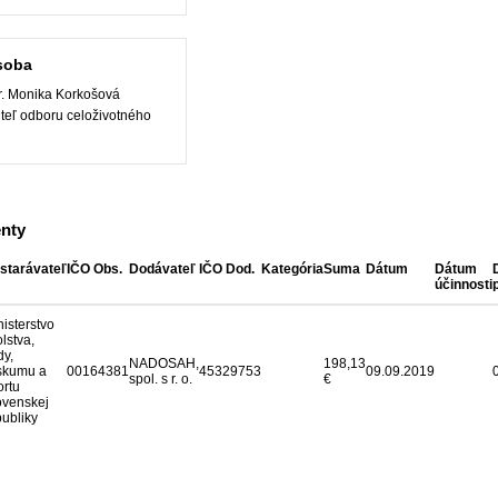
soba
. Monika Korkošová
iteľ odboru celoživotného
nty
starávateľ
IČO Obs.
Dodávateľ
IČO Dod.
Kategória
Suma
Dátum
Dátum
účinnosti
nisterstvo
lstva,
dy,
NADOSAH,
198,13
skumu a
00164381
45329753
09.09.2019
spol. s r. o.
€
ortu
ovenskej
publiky