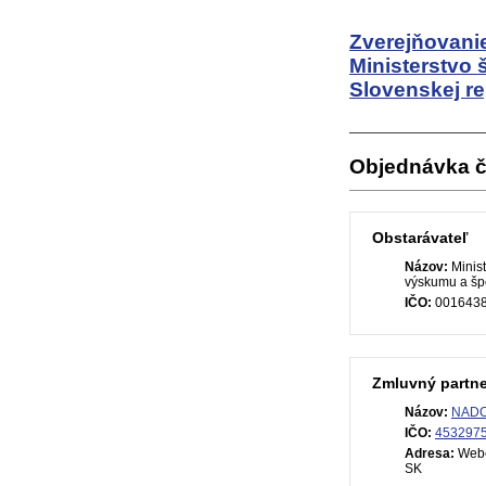
Zverejňovanie
Ministerstvo 
Slovenskej re
Objednávka č
Obstarávateľ
Názov:
Minist
výskumu a špo
IČO:
001643
Zmluvný partne
Názov:
NADOS
IČO:
453297
Adresa:
Webe
SK