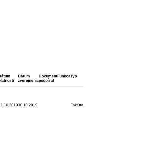
Dátum
Dátum
Dokument
Funkca
Typ
platnosti
zverejnenia
podpísal
01.10.2019
30.10.2019
Faktúra