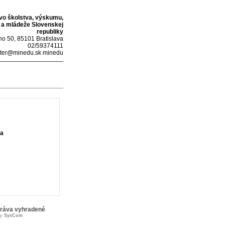
tvo školstva, výskumu,
 a mládeže Slovenskej
republiky
o 50, 85101 Bratislava
02/59374111
ter@minedu.sk minedu
ka
práva vyhradené
by
SysCom