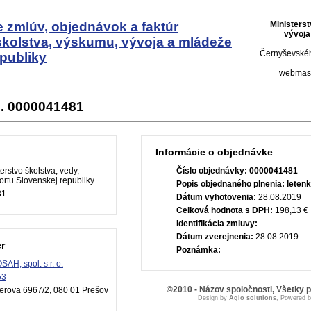
 zmlúv, objednávok a faktúr
Ministers
vývoja
školstva, výskumu, vývoja a mládeže
Černyševskéh
publiky
webmas
. 0000041481
Informácie o objednávke
erstvo školstva, vedy,
Číslo objednávky:
0000041481
rtu Slovenskej republiky
Popis objednaného plnenia:
leten
81
Dátum vyhotovenia:
28.08.2019
Celková hodnota s DPH:
198,13 €
Identifikácia zmluvy:
Dátum zverejnenia:
28.08.2019
r
Poznámka:
AH, spol. s r. o.
53
©2010 - Názov spoločnosti, Všetky 
rova 6967/2, 080 01 Prešov
Design by
Aglo solutions
, Powered 