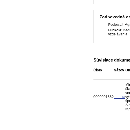
Zodpovedná o
Podpísal:
Mgr
Funkcia:
riad
vzdelávania
Súvisiace dokume
Číslo
Názov
Ob
Mi
ško
ve
0000001662
letenka
vý
šp
Sl
re