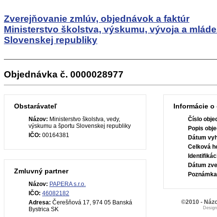
Zverejňovanie zmlúv, objednávok a faktúr
Ministerstvo školstva, výskumu, vývoja a mlád
Slovenskej republiky
Objednávka č. 0000028977
Obstarávateľ
Informácie o
Názov:
Ministerstvo školstva, vedy,
Číslo obje
výskumu a športu Slovenskej republiky
Popis obje
IČO:
00164381
Dátum vyh
Celková h
Identifiká
Dátum zve
Zmluvný partner
Poznámka
Názov:
PAPERA s.r.o.
IČO:
46082182
©2010 - Názo
Adresa:
Čerešňová 17, 974 05 Banská
Desig
Bystrica SK