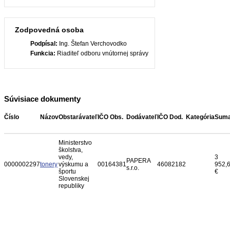
Zodpovedná osoba
Podpísal:
Ing. Štefan Verchovodko
Funkcia:
Riaditeľ odboru vnútornej správy
Súvisiace dokumenty
Číslo
Názov
Obstarávateľ
IČO Obs.
Dodávateľ
IČO Dod.
Kategória
Sum
Ministerstvo
školstva,
vedy,
3
PAPERA
0000002297
tonery
výskumu a
00164381
46082182
952,
s.r.o.
športu
€
Slovenskej
republiky