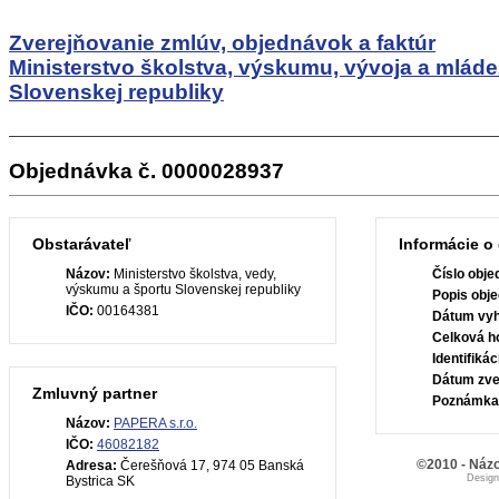
Zverejňovanie zmlúv, objednávok a faktúr
Ministerstvo školstva, výskumu, vývoja a mlád
Slovenskej republiky
Objednávka č. 0000028937
Obstarávateľ
Informácie o
Názov:
Ministerstvo školstva, vedy,
Číslo obje
výskumu a športu Slovenskej republiky
Popis obje
IČO:
00164381
Dátum vyh
Celková h
Identifiká
Dátum zve
Zmluvný partner
Poznámka
Názov:
PAPERA s.r.o.
IČO:
46082182
©2010 - Názo
Adresa:
Čerešňová 17, 974 05 Banská
Desig
Bystrica SK