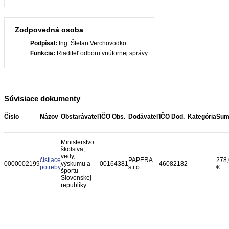
Zodpovedná osoba
Podpísal:
Ing. Štefan Verchovodko
Funkcia:
Riaditeľ odboru vnútornej správy
Súvisiace dokumenty
Číslo
Názov
Obstarávateľ
IČO Obs.
Dodávateľ
IČO Dod.
Kategória
Sum
Ministerstvo
školstva,
vedy,
čistiace
PAPERA
278
0000002199
výskumu a
00164381
46082182
potreby
s.r.o.
€
športu
Slovenskej
republiky