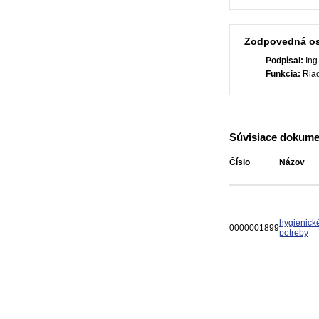
Zodpovedná o
Podpísal:
Ing
Funkcia:
Riad
Súvisiace dokume
Číslo
Názov
hygienick
0000001899
potreby