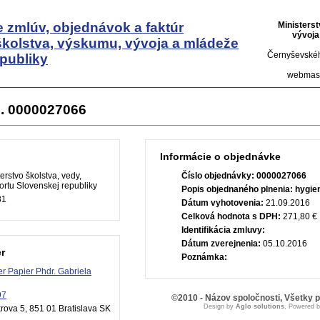
 zmlúv, objednávok a faktúr
Ministers
vývoja
školstva, výskumu, vývoja a mládeže
Černyševskéh
publiky
webmas
. 0000027066
Informácie o objednávke
erstvo školstva, vedy,
Číslo objednávky:
0000027066
rtu Slovenskej republiky
Popis objednaného plnenia:
hygie
81
Dátum vyhotovenia:
21.09.2016
Celková hodnota s DPH:
271,80 €
Identifikácia zmluvy:
Dátum zverejnenia:
05.10.2016
r
Poznámka:
er Papier Phdr. Gabriela
97
©2010 - Názov spoločnosti, Všetky 
Design by
Aglo solutions
, Powered 
ova 5, 851 01 Bratislava SK