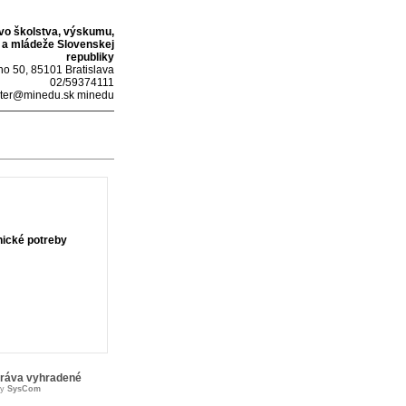
tvo školstva, výskumu,
 a mládeže Slovenskej
republiky
o 50, 85101 Bratislava
02/59374111
ter@minedu.sk minedu
nické potreby
práva vyhradené
by
SysCom