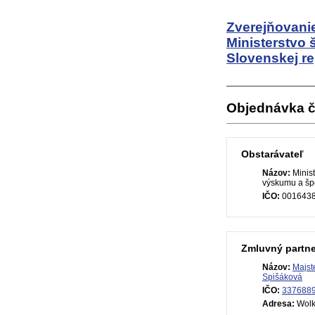
Zverejňovanie
Ministerstvo 
Slovenskej re
Objednávka č
Obstarávateľ
Názov:
Minist
výskumu a špo
IČO:
001643
Zmluvný partne
Názov:
Majst
Spišáková
IČO:
337688
Adresa:
Wolkr