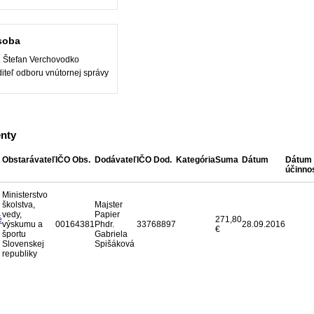
soba
. Štefan Verchovodko
iteľ odboru vnútornej správy
nty
Obstarávateľ
IČO Obs.
Dodávateľ
IČO Dod.
Kategória
Suma
Dátum
Dátum
účinnos
Ministerstvo
školstva,
Majster
vedy,
Papier
é
271,80
výskumu a
00164381
Phdr.
33768897
28.09.2016
€
športu
Gabriela
Slovenskej
Spišáková
republiky