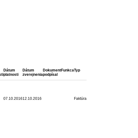
Dátum
Dátum
Dokument
Funkca
Typ
ti
platnosti
zverejnenia
podpísal
07.10.2016
12.10.2016
Faktúra