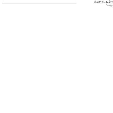
©2010 - Názo
Desig