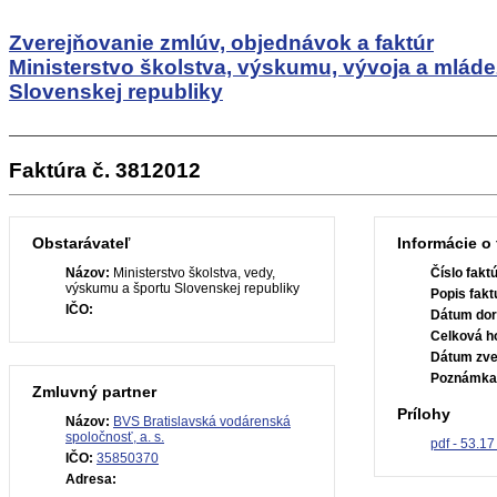
Zverejňovanie zmlúv, objednávok a faktúr
Ministerstvo školstva, výskumu, vývoja a mlád
Slovenskej republiky
Faktúra č. 3812012
Obstarávateľ
Informácie o 
Názov:
Ministerstvo školstva, vedy,
Číslo fakt
výskumu a športu Slovenskej republiky
Popis fakt
IČO:
Dátum dor
Celková h
Dátum zve
Poznámka
Zmluvný partner
Prílohy
Názov:
BVS Bratislavská vodárenská
spoločnosť, a. s.
pdf - 53.17
IČO:
35850370
Adresa: