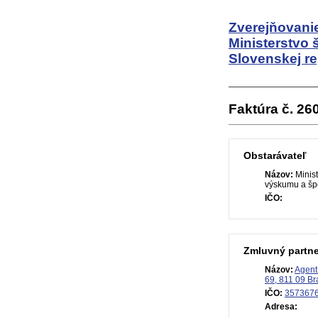
Zverejňovanie
Ministerstvo 
Slovenskej re
Faktúra č. 26
Obstarávateľ
Názov:
Minist
výskumu a špo
IČO:
Zmluvný partne
Názov:
Agent
69, 811 09 Br
IČO:
357367
Adresa: