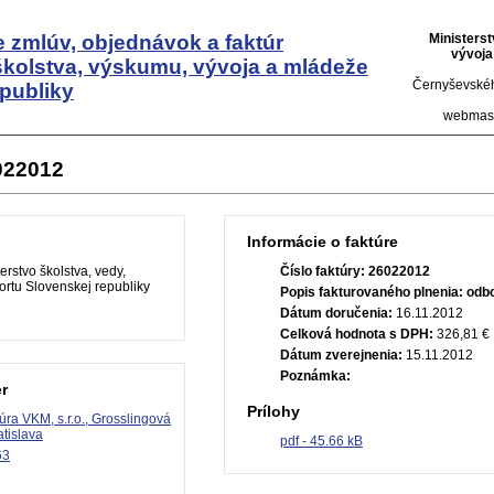
 zmlúv, objednávok a faktúr
Ministers
vývoja
školstva, výskumu, vývoja a mládeže
Černyševskéh
publiky
webmas
022012
Informácie o faktúre
erstvo školstva, vedy,
Číslo faktúry:
26022012
rtu Slovenskej republiky
Popis fakturovaného plnenia:
odbo
Dátum doručenia:
16.11.2012
Celková hodnota s DPH:
326,81 €
Dátum zverejnenia:
15.11.2012
Poznámka:
r
Prílohy
úra VKM, s.r.o., Grosslingová
atislava
pdf - 45.66 kB
63