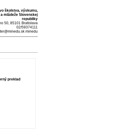
tvo školstva, výskumu,
 a mládeže Slovenskej
republiky
o 50, 85101 Bratislava
02/59374111
ter@minedu.sk minedu
rný preklad