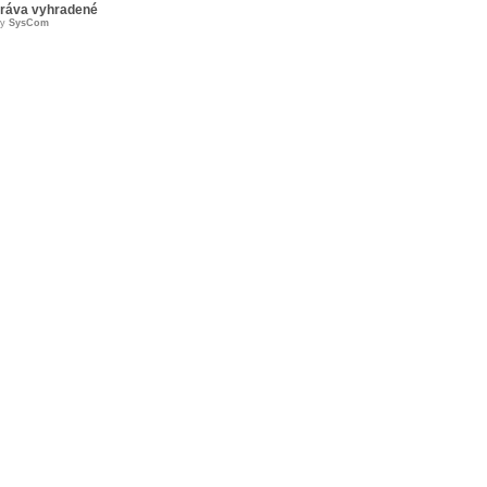
práva vyhradené
by
SysCom