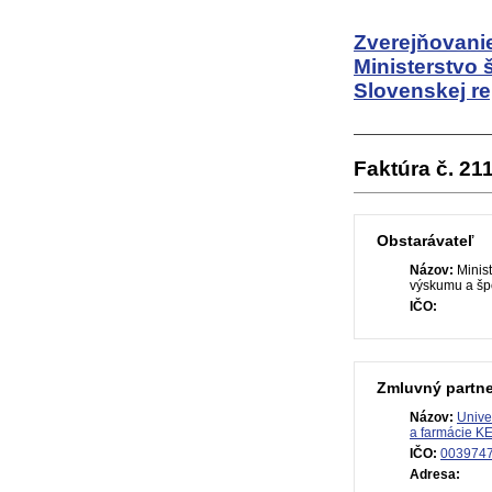
Zverejňovanie
Ministerstvo 
Slovenskej re
Faktúra č. 21
Obstarávateľ
Názov:
Minist
výskumu a špo
IČO:
Zmluvný partne
Názov:
Unive
a farmácie K
IČO:
003974
Adresa: