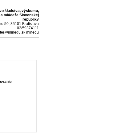
tvo školstva, výskumu,
 a mládeže Slovenskej
republiky
o 50, 85101 Bratislava
02/59374111
ter@minedu.sk minedu
tovanie