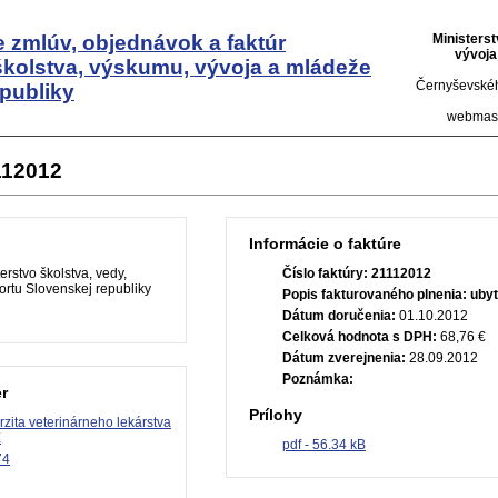
 zmlúv, objednávok a faktúr
Ministers
vývoja
školstva, výskumu, vývoja a mládeže
Černyševskéh
publiky
webmas
112012
Informácie o faktúre
erstvo školstva, vedy,
Číslo faktúry:
21112012
rtu Slovenskej republiky
Popis fakturovaného plnenia:
uby
Dátum doručenia:
01.10.2012
Celková hodnota s DPH:
68,76 €
Dátum zverejnenia:
28.09.2012
Poznámka:
r
Prílohy
rzita veterinárneho lekárstva
E
pdf - 56.34 kB
74