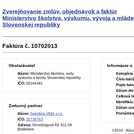
Zverejňovanie zmlúv, objednávok a faktúr
Ministerstvo školstva, výskumu, vývoja a mlád
Slovenskej republiky
Faktúra č. 10702013
Obstarávateľ
Informácie o 
Názov:
Ministerstvo školstva, vedy,
Kategória
výskumu a športu Slovenskej republiky
Číslo fakt
IČO:
00164381
Popis fakt
Dátum dor
Celková h
Identifiká
Zmluvný partner
Dátum zve
Poznámka
Názov:
Agentúra VKM, s.r.o.
IČO:
35736763
Adresa:
Grosslingová 69, 811 09
Bratislava
©2010 - Názo