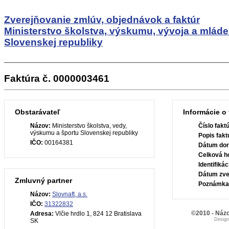
Zverejňovanie zmlúv, objednávok a faktúr
Ministerstvo školstva, výskumu, vývoja a mlád
Slovenskej republiky
Faktúra č. 0000003461
Obstarávateľ
Informácie o 
Názov:
Ministerstvo školstva, vedy,
Číslo fakt
výskumu a športu Slovenskej republiky
Popis fakt
IČO:
00164381
Dátum dor
Celková h
Identifiká
Dátum zve
Zmluvný partner
Poznámka
Názov:
Slovnaft, a.s.
IČO:
31322832
©2010 - Názo
Adresa:
Vlčie hrdlo 1, 824 12 Bratislava
Desig
SK