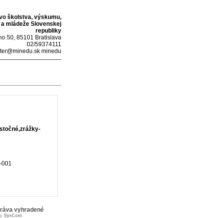
tvo školstva, výskumu,
 a mládeže Slovenskej
republiky
o 50, 85101 Bratislava
02/59374111
ter@minedu.sk minedu
stočné,zrážky-
-001
práva vyhradené
by
SysCom