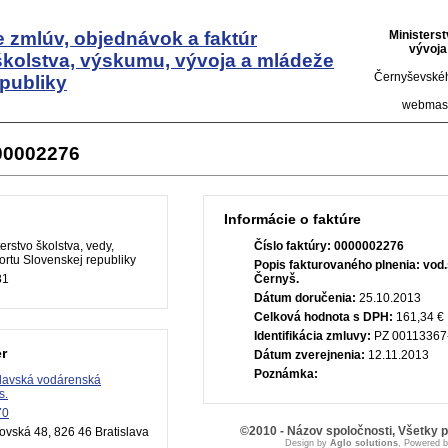
 zmlúv, objednávok a faktúr
Ministers
vývoja
školstva, výskumu, vývoja a mládeže
Černyševskéh
publiky
webmas
000002276
Informácie o faktúre
erstvo školstva, vedy,
Číslo faktúry:
0000002276
rtu Slovenskej republiky
Popis fakturovaného plnenia:
vod.
81
Černyš.
Dátum doručenia:
25.10.2013
Celková hodnota s DPH:
161,34 €
Identifikácia zmluvy:
PZ 00113367
r
Dátum zverejnenia:
12.11.2013
Poznámka:
slavská vodárenská
s.
70
©2010 - Názov spoločnosti, Všetky 
vská 48, 826 46 Bratislava
Design by
Aglo solutions
, Powered 