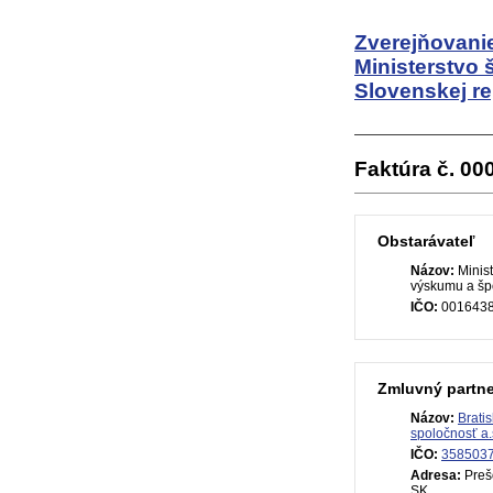
Zverejňovanie
Ministerstvo 
Slovenskej re
Faktúra č. 0
Obstarávateľ
Názov:
Minist
výskumu a špo
IČO:
001643
Zmluvný partne
Názov:
Brati
spoločnosť a.
IČO:
358503
Adresa:
Prešo
SK