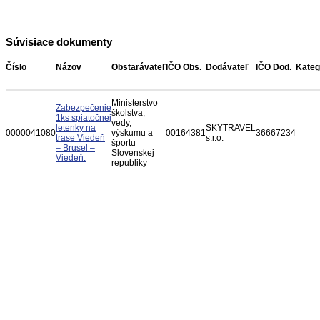
Súvisiace dokumenty
Číslo
Názov
Obstarávateľ
IČO Obs.
Dodávateľ
IČO Dod.
Kateg
Ministerstvo
Zabezpečenie
školstva,
1ks spiatočnej
vedy,
letenky na
SKYTRAVEL
0000041080
výskumu a
00164381
36667234
trase Viedeň
s.r.o.
športu
– Brusel –
Slovenskej
Viedeň.
republiky