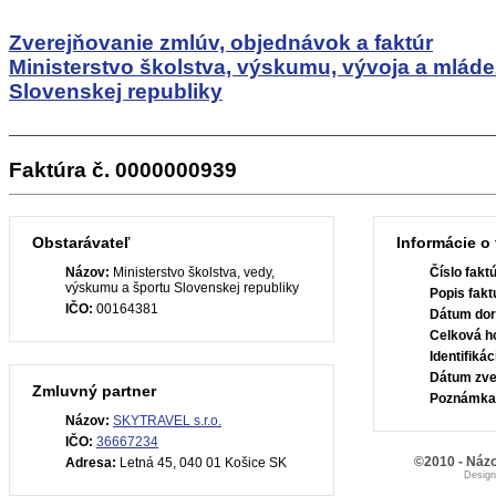
Zverejňovanie zmlúv, objednávok a faktúr
Ministerstvo školstva, výskumu, vývoja a mlád
Slovenskej republiky
Faktúra č. 0000000939
Obstarávateľ
Informácie o 
Názov:
Ministerstvo školstva, vedy,
Číslo fakt
výskumu a športu Slovenskej republiky
Popis fakt
IČO:
00164381
Dátum dor
Celková h
Identifiká
Dátum zve
Zmluvný partner
Poznámka
Názov:
SKYTRAVEL s.r.o.
IČO:
36667234
©2010 - Názo
Adresa:
Letná 45, 040 01 Košice SK
Desig