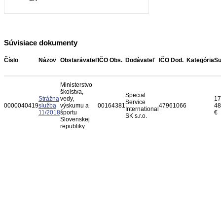
Súvisiace dokumenty
Číslo
Názov
Obstarávateľ
IČO Obs.
Dodávateľ
IČO Dod.
Kategória
S
Ministerstvo
školstva,
Special
Strážna
vedy,
17
Service
0000040419
služba
výskumu a
00164381
47961066
48
International
11/2018
športu
€
SK s.r.o.
Slovenskej
republiky