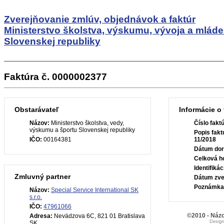
Zverejňovanie zmlúv, objednávok a faktúr
Ministerstvo školstva, výskumu, vývoja a mlád
Slovenskej republiky
Faktúra č. 0000002377
Obstarávateľ
Informácie o 
Názov:
Ministerstvo školstva, vedy,
Číslo fakt
výskumu a športu Slovenskej republiky
Popis fakt
IČO:
00164381
11/2018
Dátum dor
Celková h
Identifiká
Zmluvný partner
Dátum zve
Poznámka
Názov:
Special Service International SK
s.r.o.
IČO:
47961066
©2010 - Názo
Adresa:
Nevädzova 6C, 821 01 Bratislava
Desig
SK