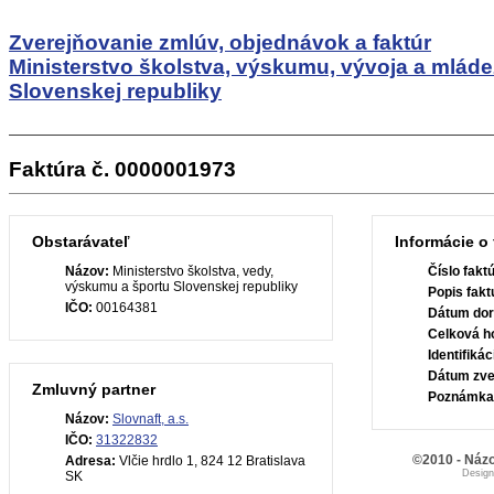
Zverejňovanie zmlúv, objednávok a faktúr
Ministerstvo školstva, výskumu, vývoja a mlád
Slovenskej republiky
Faktúra č. 0000001973
Obstarávateľ
Informácie o 
Názov:
Ministerstvo školstva, vedy,
Číslo fakt
výskumu a športu Slovenskej republiky
Popis fakt
IČO:
00164381
Dátum dor
Celková h
Identifiká
Dátum zve
Zmluvný partner
Poznámka
Názov:
Slovnaft, a.s.
IČO:
31322832
©2010 - Názo
Adresa:
Vlčie hrdlo 1, 824 12 Bratislava
Desig
SK