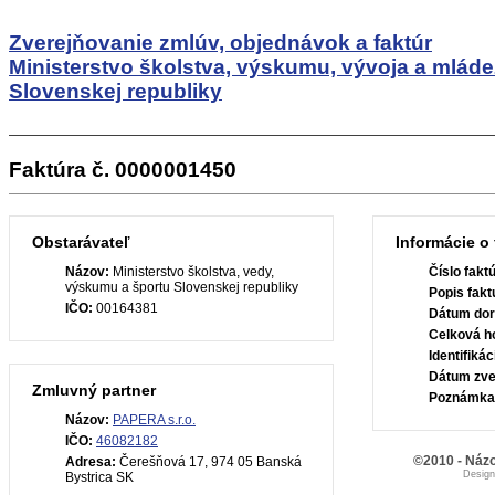
Zverejňovanie zmlúv, objednávok a faktúr
Ministerstvo školstva, výskumu, vývoja a mlád
Slovenskej republiky
Faktúra č. 0000001450
Obstarávateľ
Informácie o 
Názov:
Ministerstvo školstva, vedy,
Číslo fakt
výskumu a športu Slovenskej republiky
Popis fakt
IČO:
00164381
Dátum dor
Celková h
Identifiká
Dátum zve
Zmluvný partner
Poznámka
Názov:
PAPERA s.r.o.
IČO:
46082182
©2010 - Názo
Adresa:
Čerešňová 17, 974 05 Banská
Desig
Bystrica SK