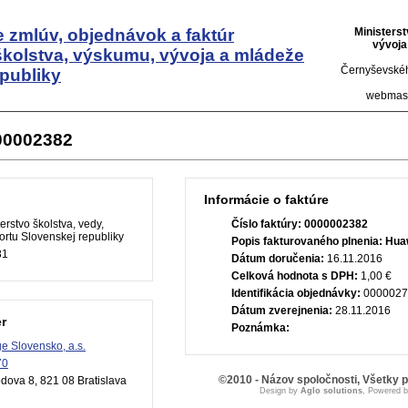
 zmlúv, objednávok a faktúr
Ministers
vývoja
školstva, výskumu, vývoja a mládeže
Černyševskéh
publiky
webmas
000002382
Informácie o faktúre
erstvo školstva, vedy,
Číslo faktúry:
0000002382
rtu Slovenskej republiky
Popis fakturovaného plnenia:
Huaw
81
Dátum doručenia:
16.11.2016
Celková hodnota s DPH:
1,00 €
Identifikácia objednávky:
0000027
Dátum zverejnenia:
28.11.2016
r
Poznámka:
e Slovensko, a.s.
70
©2010 - Názov spoločnosti, Všetky 
ova 8, 821 08 Bratislava
Design by
Aglo solutions
, Powered 