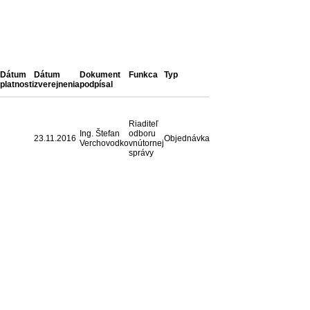
Dátum
Dátum
Dokument
Funkca
Typ
platnosti
zverejnenia
podpísal
Riaditeľ
Ing. Štefan
odboru
23.11.2016
Objednávka
Verchovodko
vnútornej
správy