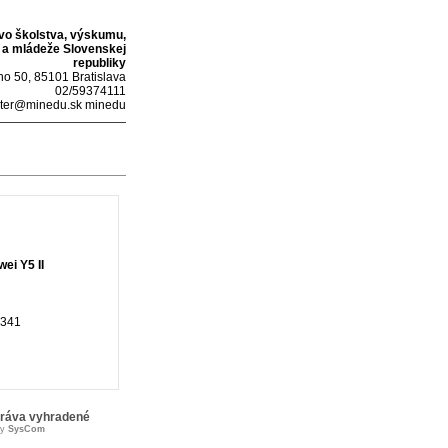
tvo školstva, výskumu,
 a mládeže Slovenskej
republiky
o 50, 85101 Bratislava
02/59374111
ter@minedu.sk minedu
ei Y5 II
341
práva vyhradené
by
SysCom