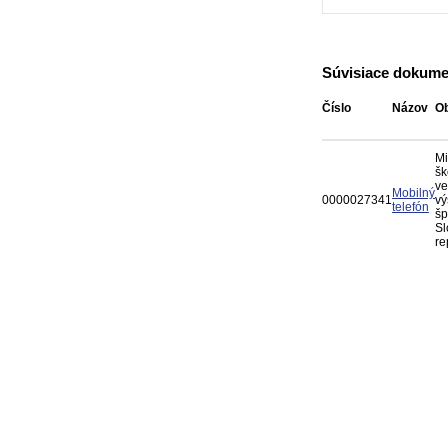
Súvisiace dokume
Číslo
Názov
Ob
Mi
šk
ve
Mobilný
0000027341
vý
telefón
šp
Sl
re