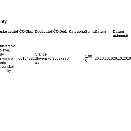
nty
starávateľ
IČO Obs.
Dodávateľ
IČO Dod.
Kategória
Suma
Dátum
Dátum
účinnosti
nisterstvo
olstva,
dy,
Orange
1,00
skumu a
00164381
Slovensko,
35697270
26.10.2016
26.10.2016
€
ortu
a.s.
ovenskej
publiky