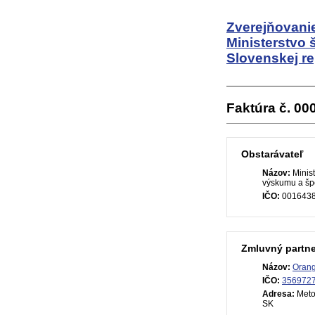
Zverejňovanie
Ministerstvo 
Slovenskej re
Faktúra č. 0
Obstarávateľ
Názov:
Minist
výskumu a špo
IČO:
001643
Zmluvný partne
Názov:
Orang
IČO:
356972
Adresa:
Metod
SK