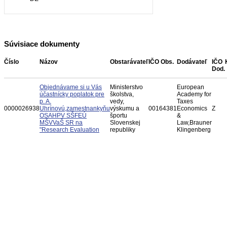
Súvisiace dokumenty
Číslo
Názov
Obstarávateľ
IČO Obs.
Dodávateľ
IČO
Dod.
Objednávame si u Vás
Ministerstvo
European
účastnícky poplatok pre
školstva,
Academy for
p. A.
vedy,
Taxes
0000026938
Uhrínovú,zamestnankyňu
výskumu a
00164381
Economics
Z
OSAHPV SŠFEÚ
športu
&
MŠVVaŠ SR na
Slovenskej
Law,Brauner
"Research Evaluation
republiky
Klingenberg