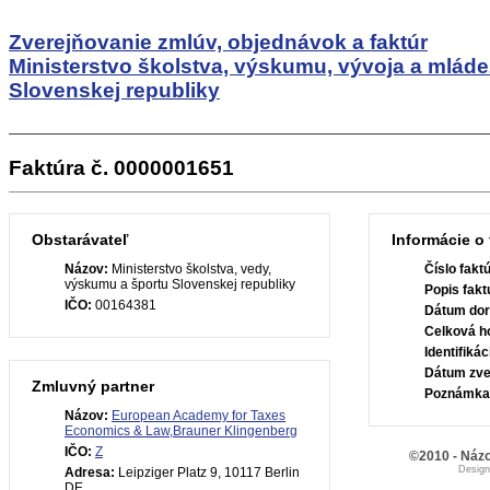
Zverejňovanie zmlúv, objednávok a faktúr
Ministerstvo školstva, výskumu, vývoja a mlád
Slovenskej republiky
Faktúra č. 0000001651
Obstarávateľ
Informácie o 
Názov:
Ministerstvo školstva, vedy,
Číslo fakt
výskumu a športu Slovenskej republiky
Popis fakt
IČO:
00164381
Dátum dor
Celková h
Identifiká
Dátum zve
Zmluvný partner
Poznámka
Názov:
European Academy for Taxes
Economics & Law,Brauner Klingenberg
IČO:
Z
©2010 - Názo
Desig
Adresa:
Leipziger Platz 9, 10117 Berlin
DE