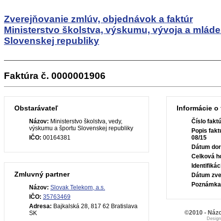
Zverejňovanie zmlúv, objednávok a faktúr
Ministerstvo školstva, výskumu, vývoja a mlád
Slovenskej republiky
Faktúra č. 0000001906
Obstarávateľ
Informácie o 
Názov:
Ministerstvo školstva, vedy,
Číslo fakt
výskumu a športu Slovenskej republiky
Popis fakt
IČO:
00164381
08/15
Dátum dor
Celková h
Identifiká
Zmluvný partner
Dátum zve
Poznámka
Názov:
Slovak Telekom, a.s.
IČO:
35763469
Adresa:
Bajkalská 28, 817 62 Bratislava
©2010 - Názo
SK
Desig