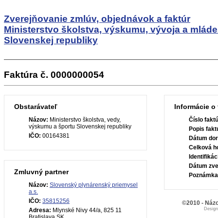
Zverejňovanie zmlúv, objednávok a faktúr
Ministerstvo školstva, výskumu, vývoja a mlád
Slovenskej republiky
Faktúra č. 0000000054
Obstarávateľ
Informácie o 
Názov:
Ministerstvo školstva, vedy,
Číslo fakt
výskumu a športu Slovenskej republiky
Popis fakt
IČO:
00164381
Dátum dor
Celková h
Identifiká
Dátum zve
Zmluvný partner
Poznámka
Názov:
Slovenský plynárenský priemysel
a.s.
IČO:
35815256
©2010 - Názo
Desig
Adresa:
Mlynské Nivy 44/a, 825 11
Bratislava SK