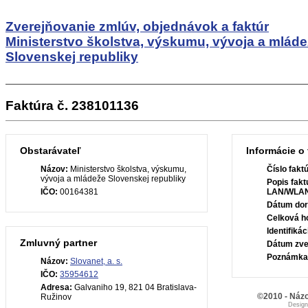
Zverejňovanie zmlúv, objednávok a faktúr
Ministerstvo školstva, výskumu, vývoja a mlád
Slovenskej republiky
Faktúra č. 238101136
Obstarávateľ
Informácie o 
Názov:
Ministerstvo školstva, výskumu,
Číslo fakt
vývoja a mládeže Slovenskej republiky
Popis fakt
IČO:
00164381
LAN/WLA
Dátum dor
Celková h
Identifiká
Zmluvný partner
Dátum zve
Poznámka
Názov:
Slovanet, a. s.
IČO:
35954612
Adresa:
Galvaniho 19, 821 04 Bratislava-
©2010 - Názo
Ružinov
Desig