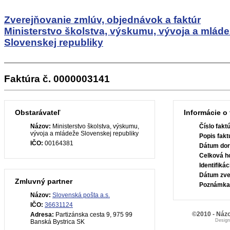
Zverejňovanie zmlúv, objednávok a faktúr
Ministerstvo školstva, výskumu, vývoja a mlád
Slovenskej republiky
Faktúra č. 0000003141
Obstarávateľ
Informácie o 
Názov:
Ministerstvo školstva, výskumu,
Číslo fakt
vývoja a mládeže Slovenskej republiky
Popis fakt
IČO:
00164381
Dátum dor
Celková h
Identifiká
Dátum zve
Zmluvný partner
Poznámka
Názov:
Slovenská pošta a.s.
IČO:
36631124
©2010 - Názo
Adresa:
Partizánska cesta 9, 975 99
Desig
Banská Bystrica SK