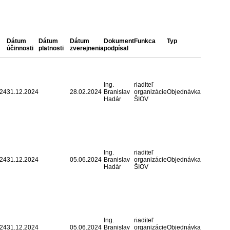
Dátum
Dátum
Dátum
Dokument
Funkca
Typ
účinnosti
platnosti
zverejnenia
podpísal
Ing.
riaditeľ
024
31.12.2024
28.02.2024
Branislav
organizácie
Objednávka
Hadár
ŠIOV
Ing.
riaditeľ
024
31.12.2024
05.06.2024
Branislav
organizácie
Objednávka
Hadár
ŠIOV
Ing.
riaditeľ
024
31.12.2024
05.06.2024
Branislav
organizácie
Objednávka