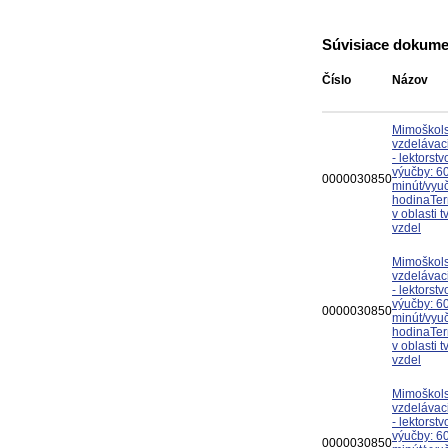
Súvisiace dokume
Číslo
Názov
Mimoškol
vzdelávac
- lektorst
výučby: 6
0000030850
minút/vyu
hodinaTer
v oblasti t
vzdel
Mimoškol
vzdelávac
- lektorst
výučby: 6
0000030850
minút/vyu
hodinaTer
v oblasti t
vzdel
Mimoškol
vzdelávac
- lektorst
výučby: 6
0000030850