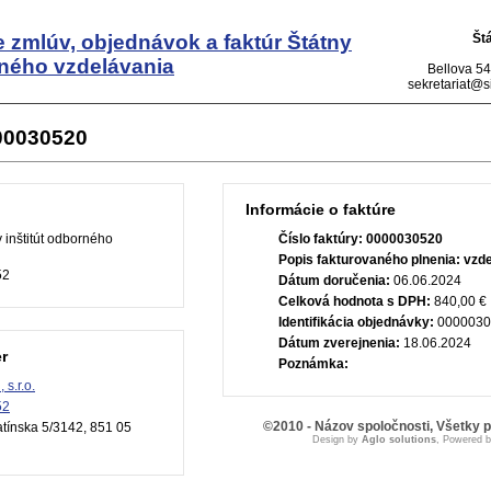
e zmlúv, objednávok a faktúr
Štátny
Št
rného vzdelávania
Bellova 54
sekretariat@si
000030520
Informácie o faktúre
 inštitút odborného
Číslo faktúry:
0000030520
Popis fakturovaného plnenia:
vzde
52
Dátum doručenia:
06.06.2024
Celková hodnota s DPH:
840,00 €
Identifikácia objednávky:
0000030
Dátum zverejnenia:
18.06.2024
r
Poznámka:
 s.r.o.
52
©2010 - Názov spoločnosti, Všetky 
tínska 5/3142, 851 05
Design by
Aglo solutions
, Powered 