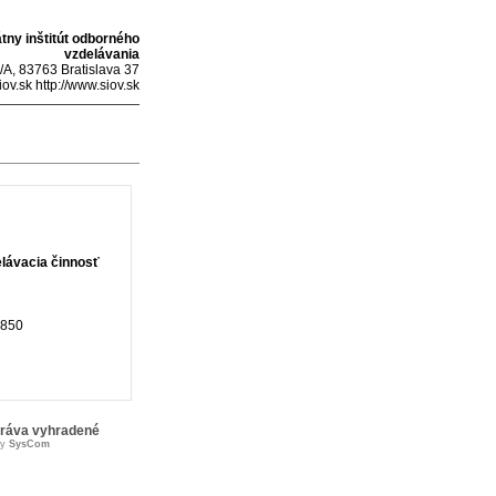
átny inštitút odborného
vzdelávania
/A, 83763 Bratislava 37
ov.sk http://www.siov.sk
lávacia činnosť
850
práva vyhradené
by
SysCom