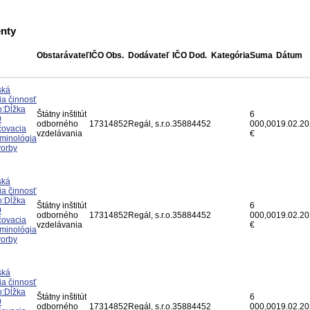
nty
Obstarávateľ
IČO Obs.
Dodávateľ
IČO Dod.
Kategória
Suma
Dátum
ská
ia činnosť
vo:Dĺžka
Štátny inštitút
6
0
odborného
17314852
Regál, s.r.o.
35884452
000,00
19.02.2
čovacia
vzdelávania
€
minológia
vorby
ská
ia činnosť
vo:Dĺžka
Štátny inštitút
6
0
odborného
17314852
Regál, s.r.o.
35884452
000,00
19.02.2
čovacia
vzdelávania
€
minológia
vorby
ská
ia činnosť
vo:Dĺžka
Štátny inštitút
6
0
odborného
17314852
Regál, s.r.o.
35884452
000,00
19.02.2