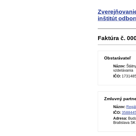
Zverejňovani
inštitút odbo
Faktúra č. 0
Obstarávateľ
Názov:
Štátny
vzdelávania
IČO:
173148
Zmluvný partne
Názov:
Regál,
IČO:
358844
Adresa:
Buda
Bratislava SK