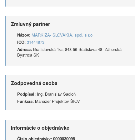
Zmluvný partner
Názov:
MARKIZA- SLOVAKIA, spol. s r.o
IČO:
31444873
Adresa:
Bratislavská 1/a, 843 56 Bratislava 48- Záhorská
Bystrica SK
Zodpovedná osoba
Podpísal:
Ing. Branislav Sadloň
Funkcia:
Manažér Projektov ŠIOV
Informácie o objednávke
Číslo objednávky:
0000030098