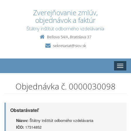
Zverejňovanie zmlúv,
objednávok a faktúr
Štátny inštitút odborného vzdelávania
Bellova 54/A, Bratislava 37
sekretariat@siov.sk
Toggle
naviga
Objednávka č. 0000030098
Obstarávateľ
Názov:
Štátny inštitút odborného vzdelávania
IČO:
17314852