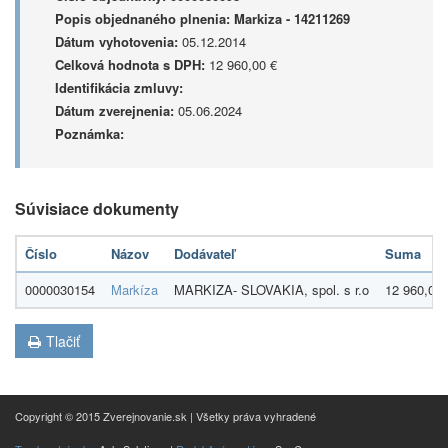
Popis objednaného plnenia:
Markiza - 14211269
Dátum vyhotovenia:
05.12.2014
Celková hodnota s DPH:
12 960,00 €
Identifikácia zmluvy:
Dátum zverejnenia:
05.06.2024
Poznámka:
Súvisiace dokumenty
Číslo
Názov
Dodávateľ
Suma
0000030154
Markíza
MARKIZA- SLOVAKIA, spol. s r.o
12 960,00 
Tlačiť
Copyright © 2015 Zverejnovanie.sk | Všetky práva vyhradené