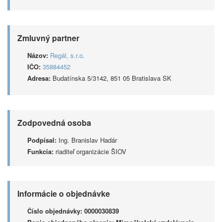
Zmluvný partner
Názov:
Regál, s.r.o.
IČO:
35884452
Adresa:
Budatínska 5/3142, 851 05 Bratislava SK
Zodpovedná osoba
Podpísal:
Ing. Branislav Hadár
Funkcia:
riaditeľ organizácie ŠIOV
Informácie o objednávke
Číslo objednávky:
0000030839