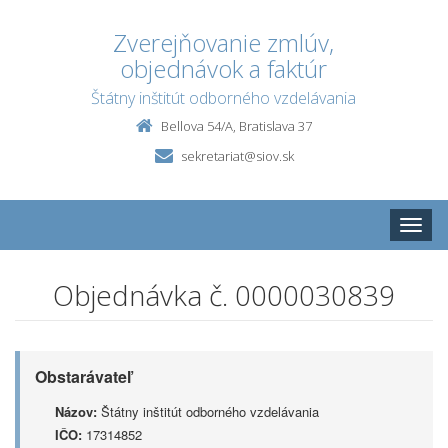
Zverejňovanie zmlúv,
objednávok a faktúr
Štátny inštitút odborného vzdelávania
Bellova 54/A, Bratislava 37
sekretariat@siov.sk
Toggle
naviga
Objednávka č. 0000030839
Obstarávateľ
Názov:
Štátny inštitút odborného vzdelávania
IČO:
17314852