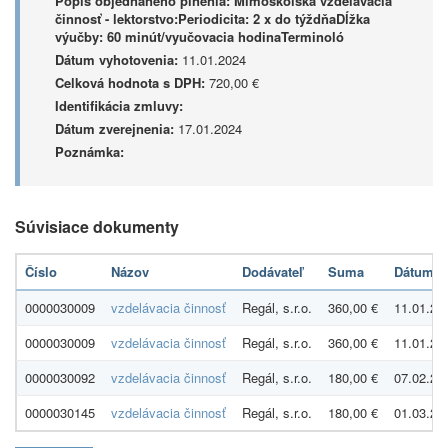
Popis objednaného plnenia:
Mimoškolská vzdelávacia
činnosť - lektorstvo:Periodicita: 2 x do týždňaDĺžka
výučby: 60 minút/vyučovacia hodinaTerminoló
Dátum vyhotovenia:
11.01.2024
Celková hodnota s DPH:
720,00 €
Identifikácia zmluvy:
Dátum zverejnenia:
17.01.2024
Poznámka:
Súvisiace dokumenty
Číslo
Názov
Dodávateľ
Suma
Dátum
0000030009
vzdelávacia činnosť
Regál, s.r.o.
360,00 €
11.01.20
0000030009
vzdelávacia činnosť
Regál, s.r.o.
360,00 €
11.01.20
0000030092
vzdelávacia činnosť
Regál, s.r.o.
180,00 €
07.02.20
0000030145
vzdelávacia činnosť
Regál, s.r.o.
180,00 €
01.03.20