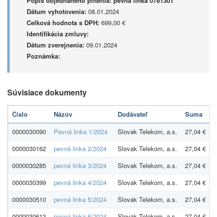
Popis objednaného plnenia:
pevná linka 0781301
Dátum vyhotovenia:
08.01.2024
Celková hodnota s DPH:
699,00 €
Identifikácia zmluvy:
Dátum zverejnenia:
09.01.2024
Poznámka:
Súvisiace dokumenty
Číslo
Názov
Dodávateľ
Suma
0000030090
Pevná linka 1/2024
Slovak Telekom, a.s.
27,04 €
0
0000030162
pevná linka 2/2024
Slovak Telekom, a.s.
27,04 €
0
0000030285
pevná linka 3/2024
Slovak Telekom, a.s.
27,04 €
0
0000030399
pevná linka 4/2024
Slovak Telekom, a.s.
27,04 €
0
0000030510
pevná linka 5/2024
Slovak Telekom, a.s.
27,04 €
0
0000030613
pevná linka 6/2024
Slovak Telekom, a.s.
27,04 €
0