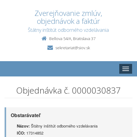
Zverejňovanie zmlúv,
objednávok a faktúr
Štátny inštitút odborného vzdelávania
Bellova 54/A, Bratislava 37
sekretariat@siov.sk
Toggle
naviga
Objednávka č. 0000030837
Obstarávateľ
Názov:
Štátny inštitút odborného vzdelávania
IČO:
17314852