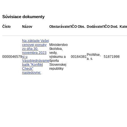
Súvisiace dokumenty
Číslo
Názov
Obstarávateľ
IČO Obs.
Dodávateľ
IČO Dod.
Kate
Na základe Vašej
cenovej ponuky
Ministerstvo
zo dňa 30.
školstva,
novembra 2023
vedy,
ProWise,
0000046579
si u
výskumu a
00164381
51871998
a. s.
Vásobjednávame
športu
balík "Konflikt
Slovenskej
Check"
republiky
nasledovne: