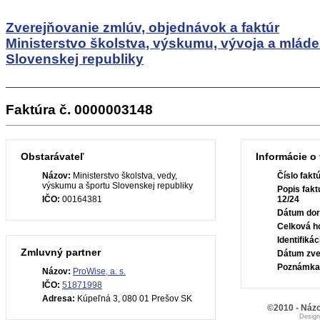
Zverejňovanie zmlúv, objednávok a faktúr
Ministerstvo školstva, výskumu, vývoja a mlád
Slovenskej republiky
Faktúra č. 0000003148
Obstarávateľ
Informácie o 
Názov:
Ministerstvo školstva, vedy,
Číslo fakt
výskumu a športu Slovenskej republiky
Popis fakt
IČO:
00164381
12/24
Dátum dor
Celková h
Identifiká
Zmluvný partner
Dátum zve
Poznámka
Názov:
ProWise, a. s.
IČO:
51871998
Adresa:
Kúpeľná 3, 080 01 Prešov SK
©2010 - Názo
Desig