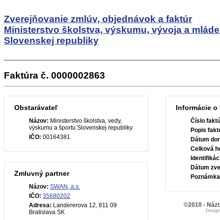
Zverejňovanie zmlúv, objednávok a faktúr
Ministerstvo školstva, výskumu, vývoja a mlád
Slovenskej republiky
Faktúra č. 0000002863
Obstarávateľ
Informácie o 
Názov:
Ministerstvo školstva, vedy,
Číslo fakt
výskumu a športu Slovenskej republiky
Popis fakt
IČO:
00164381
Dátum dor
Celková h
Identifiká
Dátum zve
Zmluvný partner
Poznámka
Názov:
SWAN, a.s.
IČO:
35680202
©2010 - Názo
Adresa:
Landererova 12, 811 09
Desig
Bratislava SK