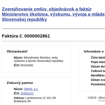
Zverejňovanie zmlúv, objednávok a faktúr
Ministerstvo školstva, výskumu, vývoja a mlád
Slovenskej republiky
Faktúra č. 0000002861
Obstarávateľ
Informácie o 
Názov:
Ministerstvo školstva, vedy,
Číslo fakt
výskumu a športu Slovenskej republiky
Popis fakt
IČO:
00164381
Dátum dor
Celková h
Identifiká
Dátum zve
Zmluvný partner
Poznámka
Názov:
SWAN, a.s.
IČO:
35680202
©2010 - Názo
Adresa:
Landererova 12, 811 09
Desig
Bratislava SK