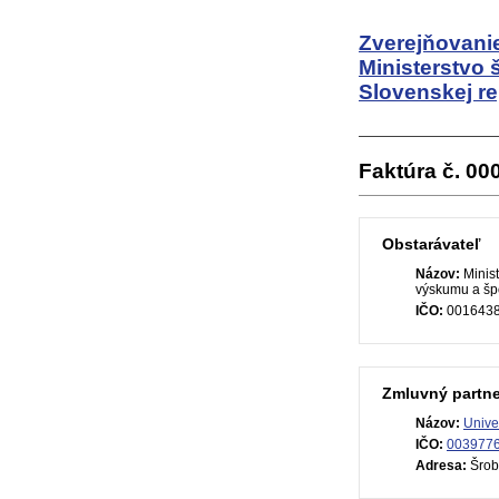
Zverejňovanie
Ministerstvo 
Slovenskej re
Faktúra č. 0
Obstarávateľ
Názov:
Minist
výskumu a špo
IČO:
001643
Zmluvný partne
Názov:
Unive
IČO:
003977
Adresa:
Šrob