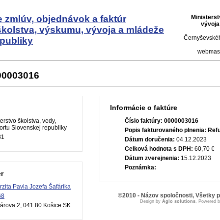
 zmlúv, objednávok a faktúr
Ministers
vývoja
školstva, výskumu, vývoja a mládeže
Černyševskéh
publiky
webmas
000003016
Informácie o faktúre
erstvo školstva, vedy,
Číslo faktúry:
0000003016
rtu Slovenskej republiky
Popis fakturovaného plnenia:
Refu
81
Dátum doručenia:
04.12.2023
Celková hodnota s DPH:
60,70 €
Dátum zverejnenia:
15.12.2023
Poznámka:
r
rzita Pavla Jozefa Šafárika
©2010 - Názov spoločnosti, Všetky 
68
Design by
Aglo solutions
, Powered 
árova 2, 041 80 Košice SK