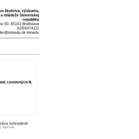
tvo školstva, výskumu,
 a mládeže Slovenskej
republiky
o 50, 85101 Bratislava
02/59374111
ter@minedu.sk minedu
nd. cestovných N.
práva vyhradené
by
SysCom