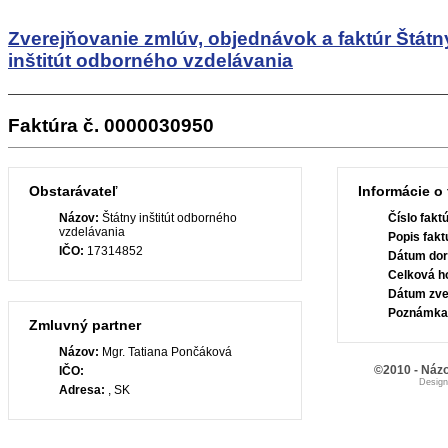
Zverejňovanie zmlúv, objednávok a faktúr
Štátn
inštitút odborného vzdelávania
Faktúra č. 0000030950
Obstarávateľ
Informácie o 
Názov:
Štátny inštitút odborného
Číslo fakt
vzdelávania
Popis fakt
IČO:
17314852
Dátum dor
Celková h
Dátum zve
Poznámka
Zmluvný partner
Názov:
Mgr. Tatiana Pončáková
©2010 - Názo
IČO:
Desig
Adresa:
, SK