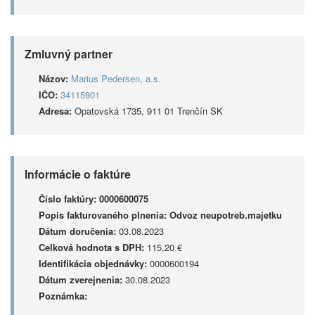
Zmluvný partner
Názov:
Marius Pedersen, a.s.
IČO:
34115901
Adresa:
Opatovská 1735, 911 01 Trenčín SK
Informácie o faktúre
Číslo faktúry:
0000600075
Popis fakturovaného plnenia:
Odvoz neupotreb.majetku
Dátum doručenia:
03.08.2023
Celková hodnota s DPH:
115,20 €
Identifikácia objednávky:
0000600194
Dátum zverejnenia:
30.08.2023
Poznámka: