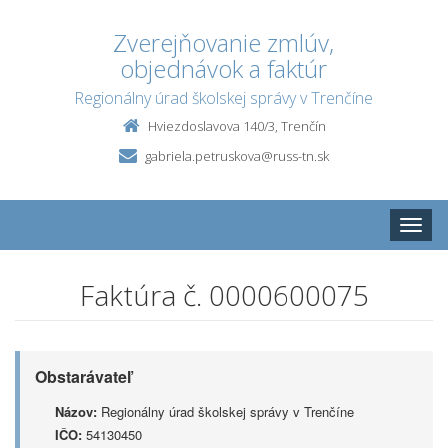
Zverejňovanie zmlúv,
objednávok a faktúr
Regionálny úrad školskej správy v Trenčíne
Hviezdoslavova 140/3, Trenčín
gabriela.petruskova@russ-tn.sk
Toggle
naviga
Faktúra č. 0000600075
Obstarávateľ
Názov:
Regionálny úrad školskej správy v Trenčíne
IČO:
54130450