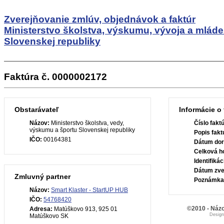
Zverejňovanie zmlúv, objednávok a faktúr
Ministerstvo školstva, výskumu, vývoja a mlád
Slovenskej republiky
Faktúra č. 0000002172
Obstarávateľ
Informácie o 
Názov:
Ministerstvo školstva, vedy,
Číslo fakt
výskumu a športu Slovenskej republiky
Popis fakt
IČO:
00164381
Dátum dor
Celková h
Identifiká
Dátum zve
Zmluvný partner
Poznámka
Názov:
Smart Klaster - StartUP HUB
IČO:
54768420
©2010 - Názo
Adresa:
Matúškovo 913, 925 01
Desig
Matúškovo SK