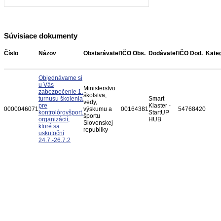
Súvisiace dokumenty
Číslo
Názov
Obstarávateľ
IČO Obs.
Dodávateľ
IČO Dod.
Kate
Objednávame si
u Vás
Ministerstvo
zabezpečenie 1.
školstva,
turnusu školenia
Smart
vedy,
pre
Klaster -
0000046071
výskumu a
00164381
54768420
kontrolórovšport.
StartUP
športu
organizácií,
HUB
Slovenskej
ktoré sa
republiky
uskutoční
24.7.-26.7.2