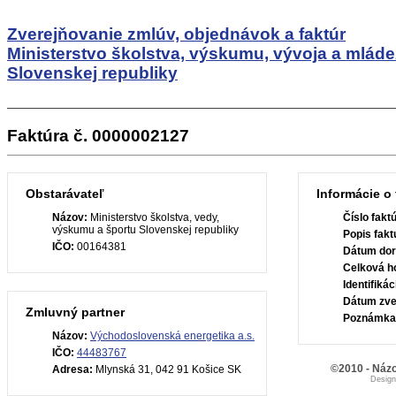
Zverejňovanie zmlúv, objednávok a faktúr
Ministerstvo školstva, výskumu, vývoja a mlád
Slovenskej republiky
Faktúra č. 0000002127
Obstarávateľ
Informácie o 
Názov:
Ministerstvo školstva, vedy,
Číslo fakt
výskumu a športu Slovenskej republiky
Popis fakt
IČO:
00164381
Dátum dor
Celková h
Identifiká
Dátum zve
Zmluvný partner
Poznámka
Názov:
Východoslovenská energetika a.s.
IČO:
44483767
©2010 - Názo
Adresa:
Mlynská 31, 042 91 Košice SK
Desig