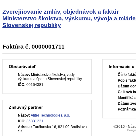
Zverejňovanie zmlúv, objednávok a faktúr
Ministerstvo školstva, výskumu, vývoja a mlád
Slovenskej republiky
Faktúra č. 0000001711
Obstarávateľ
Informácie o 
Názov:
Ministerstvo školstva, vedy,
Číslo fakt
výskumu a športu Slovenskej republiky
Popis fakt
IČO:
00164381
Dátum dor
Celková h
Identifiká
Dátum zve
Zmluvný partner
Poznámka
Názov:
Aliter Technologies, a.s.
IČO:
36831221
©2010 - Názo
Adresa:
Turčianska 16, 821 09 Bratislava
Desig
SK