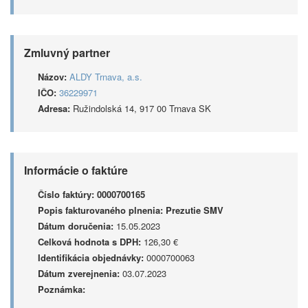
Zmluvný partner
Názov:
ALDY Trnava, a.s.
IČO:
36229971
Adresa:
Ružindolská 14, 917 00 Trnava SK
Informácie o faktúre
Číslo faktúry:
0000700165
Popis fakturovaného plnenia:
Prezutie SMV
Dátum doručenia:
15.05.2023
Celková hodnota s DPH:
126,30 €
Identifikácia objednávky:
0000700063
Dátum zverejnenia:
03.07.2023
Poznámka: