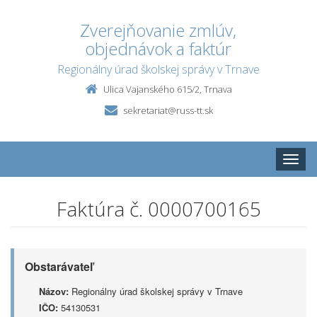
Zverejňovanie zmlúv,
objednávok a faktúr
Regionálny úrad školskej správy v Trnave
Ulica Vajanského 615/2, Trnava
sekretariat@russ-tt.sk
Toggle
naviga
Faktúra č. 0000700165
Obstarávateľ
Názov:
Regionálny úrad školskej správy v Trnave
IČO:
54130531