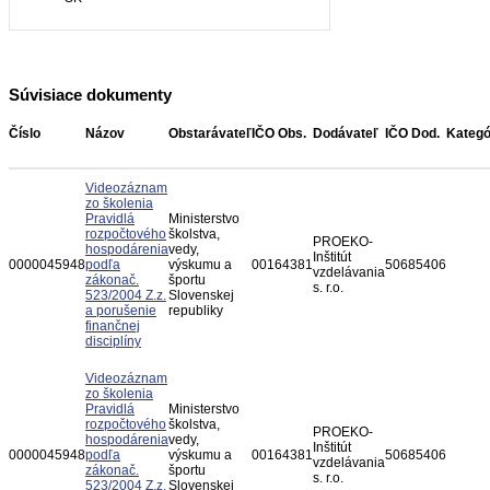
Súvisiace dokumenty
Číslo
Názov
Obstarávateľ
IČO Obs.
Dodávateľ
IČO Dod.
Kategó
Videozáznam
zo školenia
Pravidlá
Ministerstvo
rozpočtového
školstva,
PROEKO-
hospodárenia
vedy,
Inštitút
0000045948
podľa
výskumu a
00164381
50685406
vzdelávania
zákonač.
športu
s. r.o.
523/2004 Z.z.
Slovenskej
a porušenie
republiky
finančnej
disciplíny
Videozáznam
zo školenia
Pravidlá
Ministerstvo
rozpočtového
školstva,
PROEKO-
hospodárenia
vedy,
Inštitút
0000045948
podľa
výskumu a
00164381
50685406
vzdelávania
zákonač.
športu
s. r.o.
523/2004 Z.z.
Slovenskej