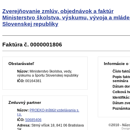
Zverejňovanie zmlúv, objednávok a faktúr
Ministerstvo školstva, výskumu, vývoja a mlád
Slovenskej republiky
Faktúra č. 0000001806
Obstarávateľ
Informácie o 
Názov:
Ministerstvo školstva, vedy,
Číslo fakt
výskumu a športu Slovenskej republiky
Popis fakt
IČO:
00164381
seminára
Dátum dor
Celková h
Identifiká
Zmluvný partner
Dátum zve
Poznámka
Názov:
PROEKO-Inštitút vzdelávania s.
r.o.
IČO:
50685406
©2010 - Názo
Adresa:
Strmý vŕšok 18, 841 06 Bratislava
Desig
SK