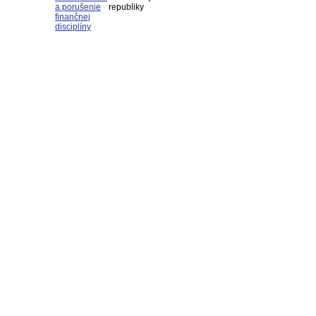
a porušenie
republiky
finančnej
disciplíny