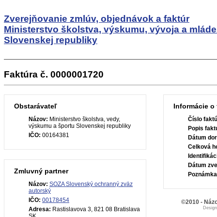
Zverejňovanie zmlúv, objednávok a faktúr
Ministerstvo školstva, výskumu, vývoja a mlád
Slovenskej republiky
Faktúra č. 0000001720
Obstarávateľ
Informácie o 
Názov:
Ministerstvo školstva, vedy,
Číslo fakt
výskumu a športu Slovenskej republiky
Popis fakt
IČO:
00164381
Dátum dor
Celková h
Identifiká
Dátum zve
Zmluvný partner
Poznámka
Názov:
SOZA Slovenský ochranný zväz
autorský
IČO:
00178454
©2010 - Názo
Desig
Adresa:
Rastislavova 3, 821 08 Bratislava
SK