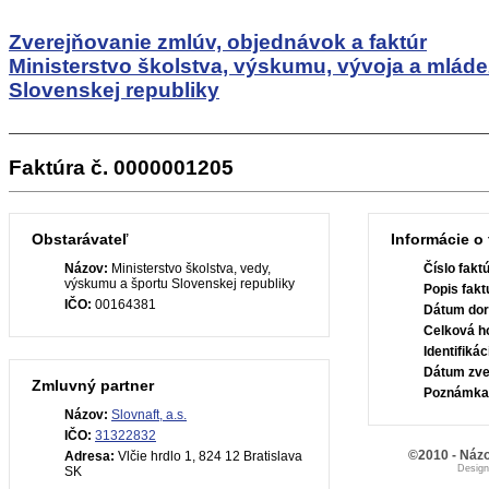
Zverejňovanie zmlúv, objednávok a faktúr
Ministerstvo školstva, výskumu, vývoja a mlád
Slovenskej republiky
Faktúra č. 0000001205
Obstarávateľ
Informácie o 
Názov:
Ministerstvo školstva, vedy,
Číslo fakt
výskumu a športu Slovenskej republiky
Popis fakt
IČO:
00164381
Dátum dor
Celková h
Identifiká
Dátum zve
Zmluvný partner
Poznámka
Názov:
Slovnaft, a.s.
IČO:
31322832
©2010 - Názo
Adresa:
Vlčie hrdlo 1, 824 12 Bratislava
Desig
SK