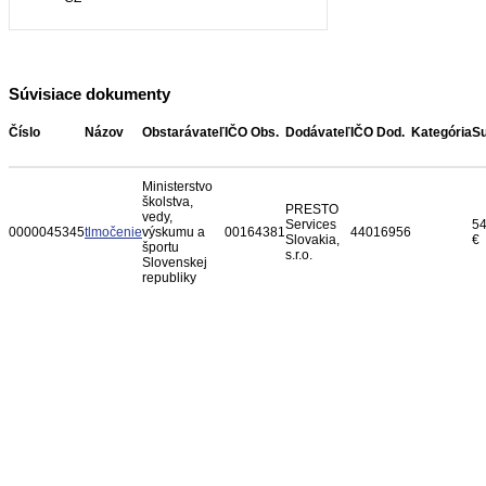
Súvisiace dokumenty
Číslo
Názov
Obstarávateľ
IČO Obs.
Dodávateľ
IČO Dod.
Kategória
S
Ministerstvo
školstva,
PRESTO
vedy,
Services
54
0000045345
tlmočenie
výskumu a
00164381
44016956
Slovakia,
€
športu
s.r.o.
Slovenskej
republiky