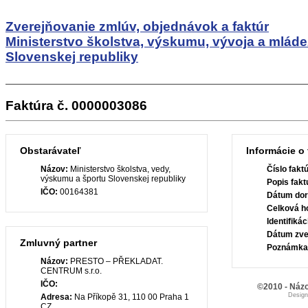
Zverejňovanie zmlúv, objednávok a faktúr
Ministerstvo školstva, výskumu, vývoja a mlád
Slovenskej republiky
Faktúra č. 0000003086
Obstarávateľ
Informácie o 
Názov:
Ministerstvo školstva, vedy,
Číslo fakt
výskumu a športu Slovenskej republiky
Popis fakt
IČO:
00164381
Dátum dor
Celková h
Identifiká
Dátum zve
Zmluvný partner
Poznámka
Názov:
PRESTO – PŘEKLADAT.
CENTRUM s.r.o.
IČO:
©2010 - Názo
Desig
Adresa:
Na Příkopě 31, 110 00 Praha 1
CZ