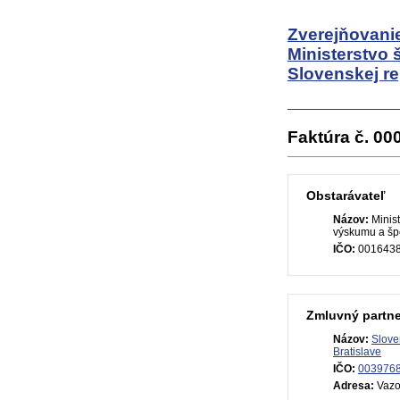
Zverejňovanie
Ministerstvo 
Slovenskej re
Faktúra č. 0
Obstarávateľ
Názov:
Minist
výskumu a špo
IČO:
001643
Zmluvný partne
Názov:
Slove
Bratislave
IČO:
003976
Adresa:
Vazo