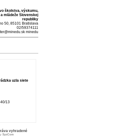
tvo školstva, výskumu,
 a mládeže Slovenskej
republiky
o 50, 85101 Bratislava
02/59374111
ter@minedu.sk minedu
ádzka uzla siete
40/13
práva vyhradené
by
SysCom