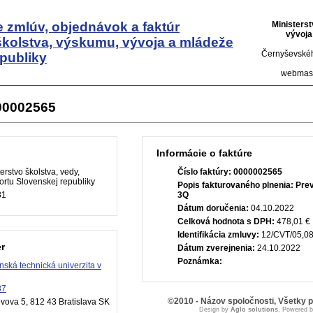
 zmlúv, objednávok a faktúr
Ministers
vývoja
školstva, výskumu, vývoja a mládeže
Černyševskéh
publiky
webmas
000002565
Informácie o faktúre
erstvo školstva, vedy,
Číslo faktúry:
0000002565
rtu Slovenskej republiky
Popis fakturovaného plnenia:
Prev
81
3Q
Dátum doručenia:
04.10.2022
Celková hodnota s DPH:
478,01 €
Identifikácia zmluvy:
12/CVT/05,08
r
Dátum zverejnenia:
24.10.2022
Poznámka:
nská technická univerzita v
87
©2010 - Názov spoločnosti, Všetky 
vova 5, 812 43 Bratislava SK
Design by
Aglo solutions
, Powered 