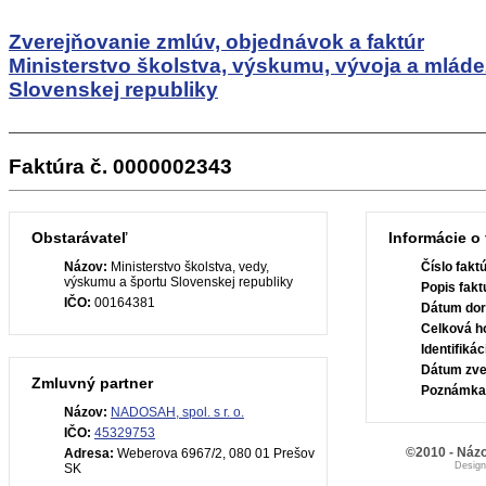
Zverejňovanie zmlúv, objednávok a faktúr
Ministerstvo školstva, výskumu, vývoja a mlád
Slovenskej republiky
Faktúra č. 0000002343
Obstarávateľ
Informácie o 
Názov:
Ministerstvo školstva, vedy,
Číslo fakt
výskumu a športu Slovenskej republiky
Popis fakt
IČO:
00164381
Dátum dor
Celková h
Identifiká
Dátum zve
Zmluvný partner
Poznámka
Názov:
NADOSAH, spol. s r. o.
IČO:
45329753
©2010 - Názo
Adresa:
Weberova 6967/2, 080 01 Prešov
Desig
SK