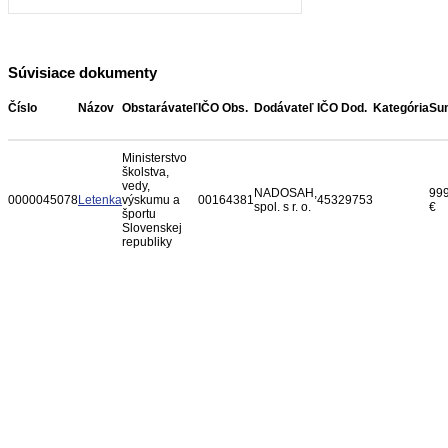
Súvisiace dokumenty
Číslo
Názov
Obstarávateľ
IČO Obs.
Dodávateľ
IČO Dod.
Kategória
Su
Ministerstvo
školstva,
vedy,
NADOSAH,
999
0000045078
Letenka
výskumu a
00164381
45329753
spol. s r. o.
€
športu
Slovenskej
republiky