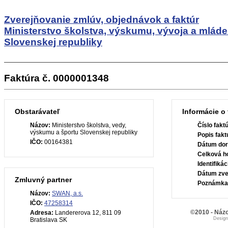
Zverejňovanie zmlúv, objednávok a faktúr
Ministerstvo školstva, výskumu, vývoja a mlád
Slovenskej republiky
Faktúra č. 0000001348
Obstarávateľ
Informácie o 
Názov:
Ministerstvo školstva, vedy,
Číslo fakt
výskumu a športu Slovenskej republiky
Popis fakt
IČO:
00164381
Dátum dor
Celková h
Identifiká
Dátum zve
Zmluvný partner
Poznámka
Názov:
SWAN, a.s.
IČO:
47258314
©2010 - Názo
Adresa:
Landererova 12, 811 09
Desig
Bratislava SK