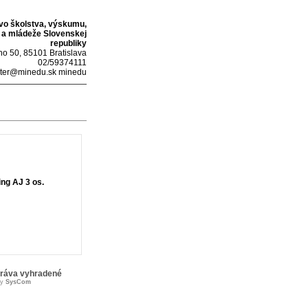
tvo školstva, výskumu,
 a mládeže Slovenskej
republiky
o 50, 85101 Bratislava
02/59374111
ter@minedu.sk minedu
ing AJ 3 os.
práva vyhradené
by
SysCom