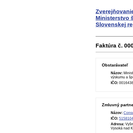
Zverejňovanie
Ministerstvo 
Slovenskej re
Faktúra č. 0
Obstarávateľ
Názov:
Minist
výskumu a špo
IČO:
001643
Zmluvný partne
Názov:
Consul
IČO:
515810
Adresa:
Vyšn
Vysoká nad 