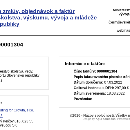
 zmlúv, objednávok a faktúr
Ministers
vývoja
školstva, výskumu, vývoja a mládeže
Černyševskéh
publiky
webmas
000001304
Informácie o faktúre
erstvo školstva, vedy,
Číslo faktúry:
0000001304
rtu Slovenskej republiky
Popis fakturovaného plnenia:
trén
81
Dátum doručenia:
07.03.2022
Celková hodnota s DPH:
297,00 €
Dátum zverejnenia:
18.03.2022
Poznámka:
r
ting for Growth, s.r.o.
©2010 - Názov spoločnosti, Všetky 
43
Design by
Aglo solutions
, Powered 
ý Kelčov 616, 023 55
Kysucou SK